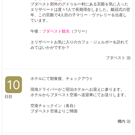
ブダペスト郊外のグドゥルー村にある宮殿を気に入った
エリザベートは度々1人で長期滞在しました。戴冠式の翌
年、この宮殿で4人目の子マリー・ヴァレリーを出産し
ています。
午後：
ブダペスト観光
（フリー）
エリザベートお気に入りのカフェ・ジェルボーを訪れて
みてはいかがですか？​​​​​​​
ブダペスト 泊
ホテルにて朝食後、チェックアウト
10
現地ドライバーがご宿泊ホテルへお迎えに参ります。
ホテルからブダペスト空港へ送迎車にてお送りします。
日目
空港チェックイン（各自）
ブダペスト空港よりご帰国
機内 泊