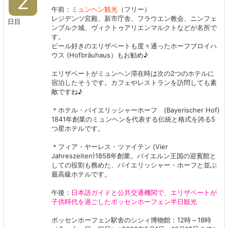
2
午前：
ミュンヘン観光
（フリー）
レジデンツ宮殿、新市庁舎、フラウエン教会、ニンフェ
日目
ンブルク城、ヴィクトゥアリエンマルクトなどが名所で
す。
ビール好きのエリザベートも度々通ったホーフブロイハ
ウス (Hofbräuhaus）もお勧め♪
エリザベートがミュンヘン滞在時は次の2つのホテルに
宿泊したそうです。カフェやレストランを訪問しても素
敵ですね♪
＊ホテル・バイエリッシャーホーフ (Bayerischer Hof)
1841年創業のミュンヘンを代表する伝統と格式を誇る5
つ星ホテルです。
＊フィア・ヤーレス・ツァイテン (Vier
Jahreszeiten)1858年創業。バイエルン王国の迎賓館と
しての役割も務めた、バイエリッシャー・ホーフと並ぶ
最高級ホテルです。
午後：
日本語ガイドと公共交通機関で、エリザベートが
子供時代を過ごしたポッセンホーフェン半日観光
ポッセンホーフェン駅舎のシシィ博物館：12時～18時