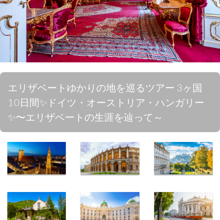
エリザベートゆかりの地を巡るツアー 3ヶ国
10日間✨ドイツ・オーストリア・ハンガリー
✨〜エリザベートの生涯を辿って～
ミュンヘン
ミュンヘン
ザルツブル
夜のマリエン
レジデンツ王
ク ミラベル
広場
宮
宮殿とホーエ