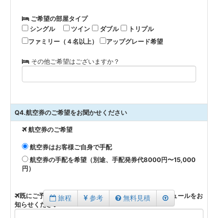
ご希望の部屋タイプ
シングル
ツイン
ダブル
トリプル
ファミリー（４名以上）
アップグレード希望
その他ご希望はございますか？
Q4.航空券のご希望をお聞かせください
航空券のご希望
航空券はお客様ご自身で手配
航空券の手配を希望（別途、手配発券代8000円〜15,000
円）
既にご予約済み航空券をお持ちの方はフライトスケジュールをお
旅程
参考
無料見積
知らせください