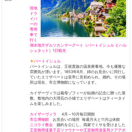
現地
ドラ
イバ
ーの
専用
車で
行く
湖水地方ザルツカンマーグート（バートイシュル とハル
シュタット）1日観光
★
バートイシュル
バートイシュルは、王侯貴族の温泉療養地。今も優雅な
雰囲気が漂います。1853年8月、姉のお見合いに同行し
ていたエリザベートは皇帝に見初められ、婚約。その場
所は現在、市立博物館になっています。
カイザーヴィラは義母ゾフィーが結婚の記念に贈った屋
敷。敷地内の大理石の小城でエリザベートはティータイ
ムを楽しみました。
カイザーヴィラ
4月～10月毎日開館
市立博物館
お見合いの場所 毎週月火と11月は休館
ニコライ教会
婚約を公にし、両家でミサを受けました
王室御用達菓子店ツァウナーや王室御用達薬局クアアポ