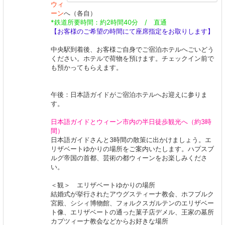
ウィ
ーン
へ（各自）
*鉄道所要時間：約2時間40分 / 直通
【お客様のご希望の時間にて座席指定をお取りします】
中央駅到着後、お客様ご自身でご宿泊ホテルへごいどう
ください。ホテルで荷物を預けます。チェックイン前で
も預かってもらえます。
午後：日本語ガイドがご宿泊ホテルへお迎えに参りま
す。
日本語ガイドとウィーン市内の半日徒歩観光へ（約3時
間）
日本語ガイドさんと3時間の散策に出かけましょう。エ
リザベートゆかりの場所をご案内いたします。ハプスブ
ルグ帝国の首都、芸術の都ウィーンをお楽しみくださ
い。
＜観＞ エリザベートゆかりの場所
結婚式が挙行されたアウグスティーナ教会、ホフブルク
宮殿、シシィ博物館、フォルクスガルテンのエリザベー
ト像、エリザベートの通った菓子店デメル、王家の墓所
カプツィーナ教会などからお好きな場所