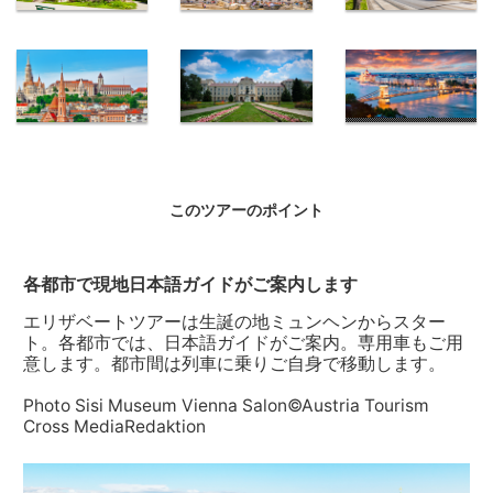
ンザルツブル
ク城
バートイシュ
ウィーン ホ
ウィーンのリ
ル エリザベ
ーフブルク宮
ンク通りを走
ート大理石の
殿
るトラム
小城
マチャーシュ
エリザベート
夕暮れのブダ
教会（左上）
お気に入りの
ペスト
このツアーのポイント
グドゥルー宮
殿
各都市で現地日本語ガイドがご案内します
エリザベートツアーは生誕の地ミュンヘンからスター
ト。各都市では、日本語ガイドがご案内。専用車もご用
意します。都市間は列車に乗りご自身で移動します。
Photo Sisi Museum Vienna Salon©Austria Tourism
Cross MediaRedaktion