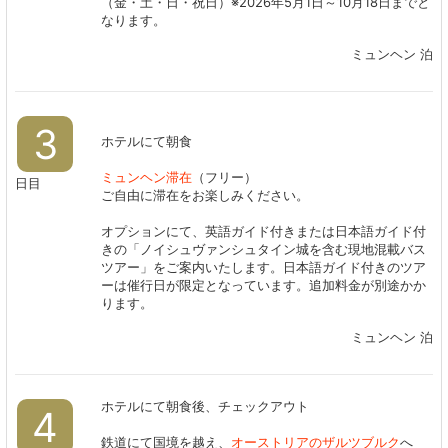
（金・土・日・祝日）※2026年5月1日～10月18日までと
なります。
ミュンヘン 泊
3
ホテルにて朝食
ミュンヘン滞在
（フリー）
日目
ご自由に滞在をお楽しみください。
オプションにて、英語ガイド付きまたは日本語ガイド付
きの「ノイシュヴァンシュタイン城を含む現地混載バス
ツアー」をご案内いたします。​​​​​​​日本語ガイド付きのツア
ーは催行日が限定となっています。追加料金が別途かか
ります。​​​​​​​
ミュンヘン 泊
ホテルにて朝食後、チェックアウト
4
鉄道にて国境を越え、
オーストリアのザルツブルク
へ