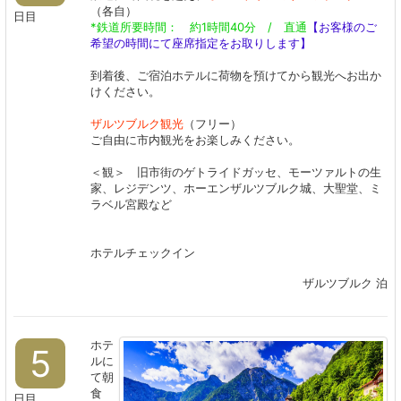
（各自）
日目
*鉄道所要時間： 約1時間40分 / 直通
【お客様のご
希望の時間にて座席指定をお取りします】
到着後、ご宿泊ホテルに荷物を預けてから観光へお出か
けください。
ザルツブルク観光
（フリー）
ご自由に市内観光をお楽しみください。
＜観＞ 旧市街のゲトライドガッセ、モーツァルトの生
家、レジデンツ、ホーエンザルツブルク城、大聖堂、ミ
ラベル宮殿など
ホテルチェックイン
ザルツブルク 泊
ホテ
5
ルに
て朝
食
日目