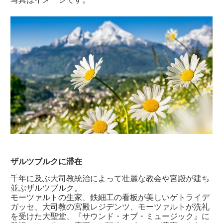
ザルツブルクに滞在
千年に及ぶ大司教統治によって壮麗な教会や宮殿が建ち
並ぶザルツブルク。
モーツァルトの生家、鉄細工の看板が美しいゲトライデ
ガッセ、大司教の宮殿レジデンツ、モーツァルトが洗礼
を受けた大聖堂、『サウンド・オブ・ミュージック』に