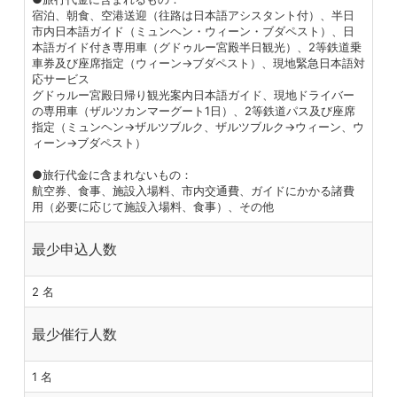
宿泊、朝食、空港送迎（往路は日本語アシスタント付）、半日
市内日本語ガイド（ミュンヘン・ウィーン・ブダペスト）、日
本語ガイド付き専用車（グドゥルー宮殿半日観光）、2等鉄道乗
車券及び座席指定（ウィーン→ブダペスト）、現地緊急日本語対
応サービス
グドゥルー宮殿日帰り観光案内日本語ガイド、現地ドライバー
の専用車（ザルツカンマーグート1日）、2等鉄道パス及び座席
指定（ミュンヘン→ザルツブルク、ザルツブルク→ウィーン、ウ
ィーン→ブダペスト）
●旅行代金に含まれないもの：
航空券、食事、施設入場料、市内交通費、ガイドにかかる諸費
用（必要に応じて施設入場料、食事）、その他
最少申込人数
2 名
最少催行人数
1 名