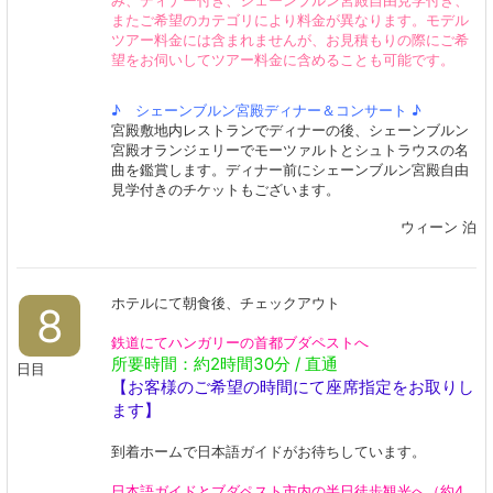
み、ディナー付き、シェーンブルン宮殿自由見学付き、
またご希望のカテゴリにより料金が異なります。モデル
ツアー料金には含まれませんが、お見積もりの際にご希
望をお伺いしてツアー料金に含めることも可能です。
♪ シェーンブルン宮殿ディナー＆コンサート ♪
宮殿敷地内レストランでディナーの後、シェーンブルン
宮殿オランジェリーでモーツァルトとシュトラウスの名
曲を鑑賞します。ディナー前にシェーンブルン宮殿自由
見学付きのチケットもございます。​​​​​​​
ウィーン 泊
ホテルにて朝食後、チェックアウト
8
鉄道にてハンガリーの首都ブダペストへ
所要時間：約2時間30分 /
直通
日目
【お客様のご希望の時間にて座席指定をお取りし
ます】
到着ホームで日本語ガイドがお待ちしています。
日本語ガイドとブダペスト市内の半日徒歩観光へ（約4