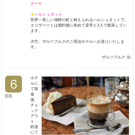
テーケ
★
ハルシュタット
世界一美しい湖畔の町と称えられるハルシュタットで、
エリザベートは婚約後に初めて皇帝と2人で散策してい
ます。
夕方、ザルツブルクのご宿泊ホテルへお送りいたしま
す。
ザルツブルク 泊
ホテ
6
ルに
て朝
食
日目
後、
チェ
ック
アウ
ト​​​​​​​
鉄道
にて