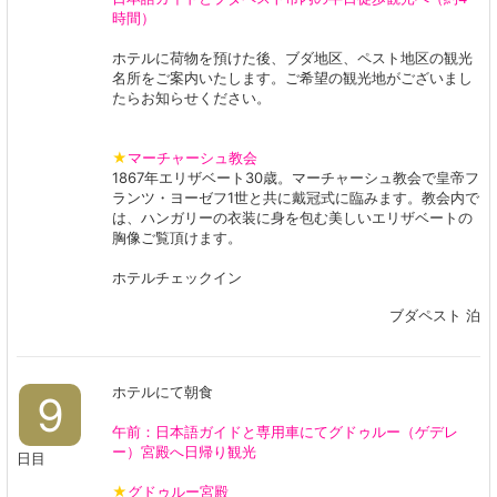
時間）
ホテルに荷物を預けた後、ブダ地区、ペスト地区の観光
名所をご案内いたします。ご希望の観光地がございまし
たらお知らせください。
★
マーチャーシュ教会
1867年エリザベート30歳。マーチャーシュ教会で皇帝フ
ランツ・ヨーゼフ1世と共に戴冠式に臨みます。教会内で
は、ハンガリーの衣装に身を包む美しいエリザベートの
胸像ご覧頂けます。
ホテルチェックイン​​​​​​​
ブダペスト 泊
ホテルにて朝食
9
午前：
日本語ガイドと専用車にてグドゥルー（ゲデレ
ー）宮殿へ日帰り観光
日目
★
グドゥルー宮殿