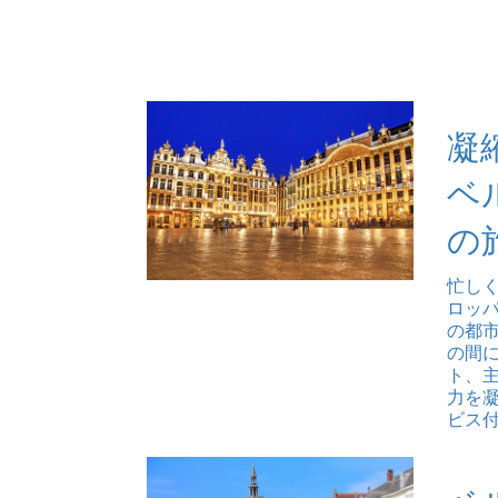
凝
ベ
の
忙しく
ロッ
の都市
の間
ト、
力を
ビス