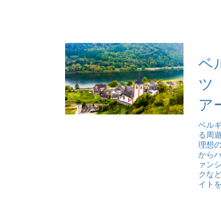
ベ
ツ
ア
ベル
る周
理想
から
ァン
クな
イト