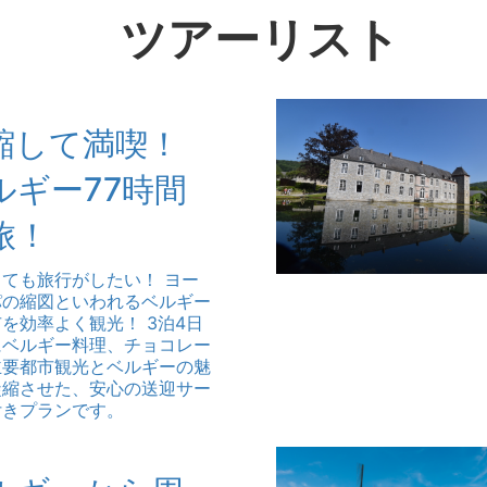
ツアーリスト
縮して満喫！
ルギー77時間
旅！
ても旅行がしたい！ ヨー
パの縮図といわれるベルギー
を効率よく観光！ 3泊4日
にベルギー料理、チョコレー
主要都市観光とベルギーの魅
凝縮させた、安心の送迎サー
付きプランです。