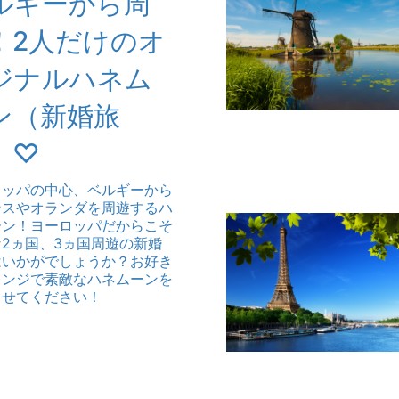
ルギーから周
！2人だけのオ
ジナルハネム
ン（新婚旅
）♡
ロッパの中心、ベルギーから
ンスやオランダを周遊するハ
ーン！ヨーロッパだからこそ
2ヵ国、3ヵ国周遊の新婚
はいかがでしょうか？お好き
レンジで素敵なハネムーンを
させてください！