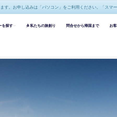
ります。お申し込みは「パソコン」をご利用ください。「スマ
ーを探す
私たちの旅創り
問合せから帰国まで
お客
すべてのツアーを見る
ロッパ大周遊・グランドツアー
ロッパ憧れの絶景ツアーおすすめ
オペラ・音楽鑑賞ツアーおすすめ
ワイナリー巡り・美食ツアーおすすめ
ロッパ＆セイシェル周遊ハネムーン(新婚旅行)-エミレーツ航空利用
自分で創る旅
(完全オーダーメイド旅)