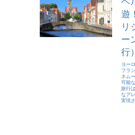
ベ
遊
リ
ー
行
ヨー
フラ
ネム
可能な
旅行
なア
実現