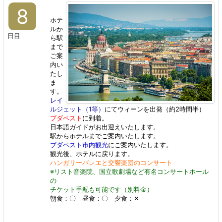
8
ホテ
ルか
日目
ら駅
まで
ご案
内い
たし
ま
す。
レイ
ルジェット（1等）
にてウィーンを出発
（約2時間半）
ブダペスト
に到着
。
日本語ガイドがお出迎えいたします。
駅からホテルまでご案内いたします。
ブダペスト市内観光
にご案内いたします。
観光後、ホテルに戻ります。
ハンガリーバレエと交響楽団のコンサート
※リスト音楽院、国立歌劇場など有名コンサートホール
の
チケット手配も可能です（別料金）
朝食：〇 昼食：
〇
夕食：✕