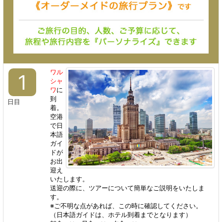
ワル
1
シャ
ワ
に
到
日目
着。
空港
で日
本語
ガイ
ドが
お出
迎え
いたします。
送迎の際に、ツアーについて簡単なご説明をいたしま
す。
※ご不明な点があれば、この時に確認してください。
（日本語ガイドは、ホテル到着までとなります）