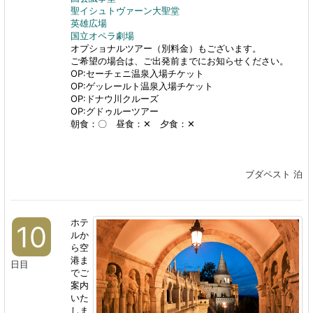
聖イシュトヴァーン大聖堂
英雄広場
国立オペラ劇場
オプショナルツアー（別料金）もございます。
ご希望の場合は、ご出発前までにお知らせください。
OP:セーチェニ温泉入場チケット
OP:ゲッレールト温泉入場チケット
OP:ドナウ川クルーズ
OP:グドゥルーツアー
朝食：〇 昼食：✕ 夕食：✕
ブダペスト 泊
ホテ
10
ルか
ら空
港ま
日目
でご
案内
いた
しま