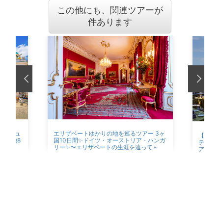
この他にも、関連ツアーが
件あります
エリザベートゆかりの地を巡るツアー 3ヶ
ク・ミュ
【欧州
国10日間✨ドイツ・オーストリア・ハンガ
★現地8
テルに
リー✨〜エリザベートの生涯を辿って～
アチア 