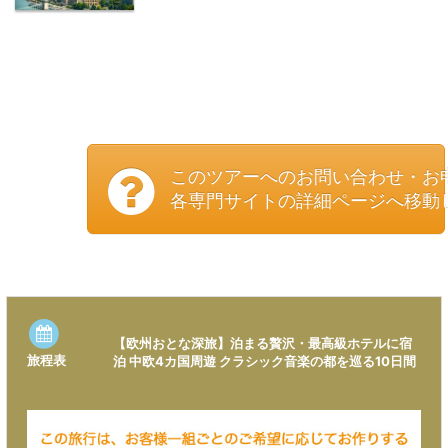
ワルシャワ
ハ
ア・ウィーン
ピアノの魔術
師リストの生
地
ハンガリーの
首都・ブダペ
スト
このツアーへのお問い合わせ・お
各専門サイトの詳細ページへ移動
【欧州おとな深旅】泊まる贅沢・最高級ホテルに宿
旅程表
泊 中欧4カ国周遊 クラシック音楽の都を巡る10日間