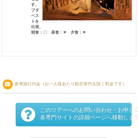
す。
ブダ
ペス
トを
出発。
朝食：〇 昼食：✕ 夕食：✕
参考旅行代金（お一人様あたり航空券代を除く料金です）
このツアーへのお問い合わせ・お申し
各専門サイトの詳細ページへ移動しま