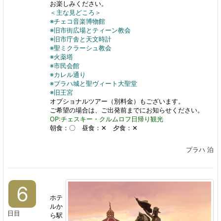
お楽しみください。
＜主な見どころ＞
※チェコ音楽博物館
※旧市街広場とティーン教会
※旧市庁舎と天文時計
※聖ミクラーシュ教会
※火薬塔
※市民会館
※カレル通り
※プラハ城と聖ヴィート大聖堂
※旧王宮
オプショナルツアー（別料金）もございます。
ご希望の場合は、ご出発前までにお知らせください。
OP:チェスキー・クルムロフ日帰り観光
朝食：〇 昼食：✕ 夕食：✕
プラハ 泊
6
ホテ
ルか
日目
ら駅