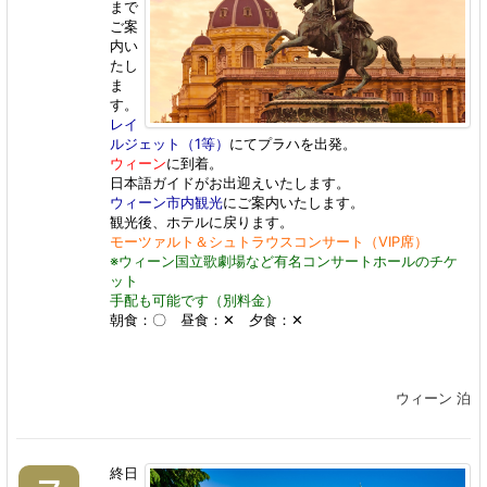
まで
ご案
内い
たし
ま
す。
レイ
ルジェット（1等）
にてプラハを出発。
ウィーン
に到着。
日本語ガイドがお出迎えいたします。
ウィーン市内観光
にご案内いたします。
観光後、ホテルに戻ります。
モーツァルト＆シュトラウスコンサート（VIP席）
※ウィーン国立歌劇場など有名コンサートホールのチケ
ット
手配も可能です（別料金）
朝食：〇 昼食：✕ 夕食：✕
ウィーン 泊
終日