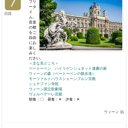
7
フリ
ータ
イ
日目
ム。
音楽
の都
をご
自由
にお
楽し
みく
ださい。
＜主な見どころ＞
ベートーベン ハイリゲンシュタット遺書の家
ウィーンの森（ベートーベンの散歩道）
モーツァルトハウス
シェーンブルン宮殿
シュテファン寺院
ウィーン国立歌劇場
ヴェルベデーレ宮殿
朝食：〇 昼食：✕ 夕食：✕
ウィーン 泊