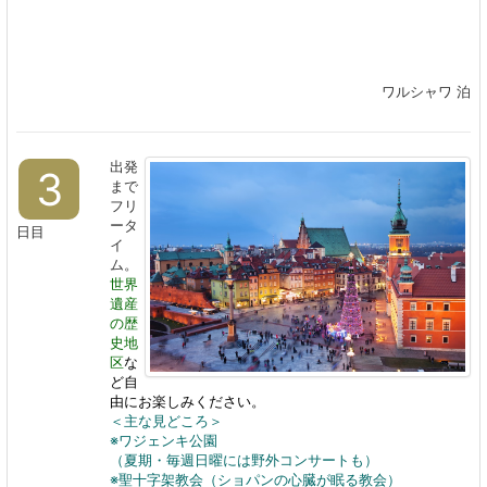
ワルシャワ 泊
出発
3
まで
フリ
ータ
日目
イ
ム。
世界
遺産
の歴
史地
区
な
ど自
由にお楽しみください。
＜主な見どころ＞
※ワジェンキ公園
（夏期・毎週日曜には野外コンサートも）
※聖十字架教会（ショパンの心臓が眠る教会）