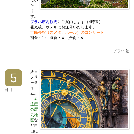
たし
ま
す。
プラハ市内観光
にご案内します（4時間）
観光後、ホテルにお送りいたします。
市民会館（スメタナホール）のコンサート
朝食：〇 昼食：✕ 夕食：✕
プラハ 泊
終日
5
フリ
ータ
イ
日目
ム。
世界
遺産
の歴
史地
区
な
ど自
由に