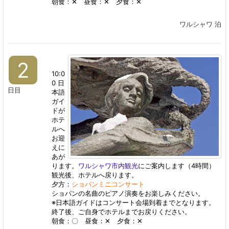
朝食：
✕
昼食：✕ 夕食：✕
ワルシャワ 泊
2
10:0
0 日
日目
本語
ガイ
ドが
ホテ
ルへ
お迎
えに
あが
ります。
ワルシャワ市内観光
にご案内します（4時間）
観光後、ホテルへ戻ります。
夕方：
ショパンミニコンサート
ショパンの名曲のピアノ演奏をお楽しみください。
※日本語ガイドはコンサート会場到着までとなります。
終了後、ご自身でホテルまでお戻りください。
朝食：〇 昼食：✕ 夕食：✕