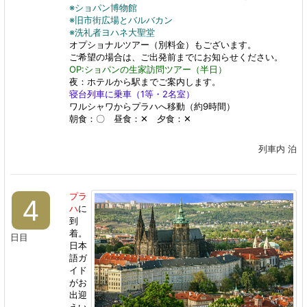
※ショパン博物館
※旧市街広場とバルバカン
※洗礼者ヨハネ大聖堂
オプショナルツアー（別料金）もございます。
ご希望の場合は、ご出発前までにお知らせください。
OP:ショパンの生家訪問ツアー（半日）
夜：ホテルから駅までご案内します。
寝台列車に乗車（1等・2名室）
ワルシャワからプラハへ移動（約9時間）
朝食：〇 昼食：✕ 夕食：✕
列車内 泊
プラ
4
ハ
に
到
着。
日目
日本
語ガ
イド
がお
出迎
えい