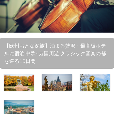
【欧州おとな深旅】泊まる贅沢・最高級ホテ
ルに宿泊 中欧4カ国周遊 クラシック音楽の都
を巡る10日間
ショパンの心
ベートーベン
世界をリード
臓が眠る
も愛した
する音楽の都
ポーランド・
チェコ・プラ
オーストリ