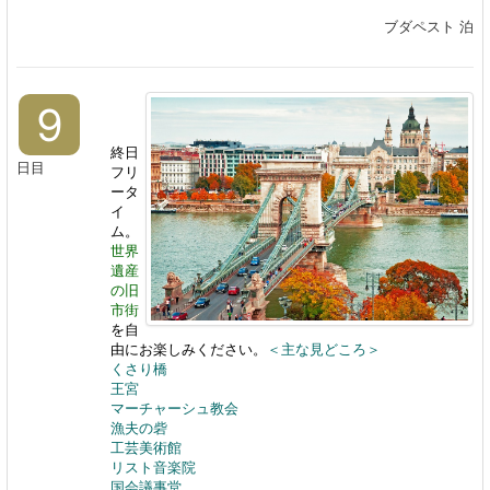
ブダペスト 泊
9
終日
日目
フリ
ータ
イ
ム。
世界
遺産
の旧
市街
を自
由にお楽しみください。
＜主な見どころ＞
くさり橋
王宮
マーチャーシュ教会
漁夫の砦
工芸美術館
リスト音楽院
国会議事堂