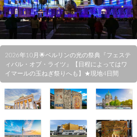
2026年10月🌟ベルリンの光の祭典『フェステ
ィバル・オブ・ライツ』【日程によってはワ
イマールの玉ねぎ祭りへも】★現地4日間
ブランデンブ
ベルリンの壁
博物館島
ルク門