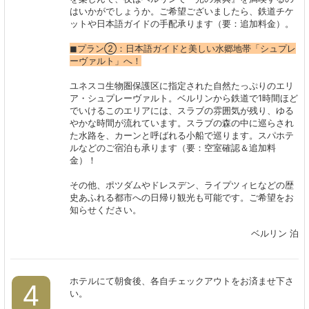
はいかがでしょうか。ご希望ございましたら、鉄道チケ
ットや日本語ガイドの手配承ります（要：追加料金）。
◼︎プラン②：日本語ガイドと美しい水郷地帯「シュプレ
ーヴァルト」へ！
ユネスコ生物圏保護区に指定された自然たっぷりのエリ
ア・シュプレーヴァルト。ベルリンから鉄道で1時間ほど
でいけるこのエリアには、スラブの雰囲気が残り、ゆる
やかな時間が流れています。スラブの森の中に巡らされ
た水路を、カーンと呼ばれる小船で巡ります。スパホテ
ルなどのご宿泊も承ります（要：空室確認＆追加料
金）！
その他、ポツダムやドレスデン、ライプツィヒなどの歴
史あふれる都市への日帰り観光も可能です。ご希望をお
知らせください。
ベルリン 泊
ホテルにて朝食後、各自チェックアウトをお済ませ下さ
4
い。