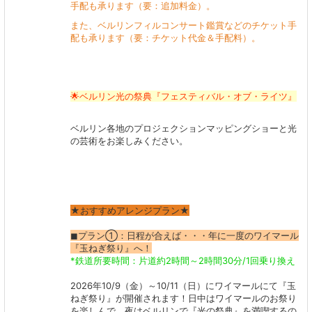
手配も承ります（要：追加料金）。
また、ベルリンフィルコンサート鑑賞などのチケット手
配も承ります（要：チケット代金＆手配料）。
🌟ベルリン光の祭典『フェスティバル・オブ・ライツ』
ベルリン各地のプロジェクションマッピングショーと光
の芸術をお楽しみください。
★おすすめアレンジプラン★
◼︎プラン①：日程が合えば・・・年に一度のワイマール
『玉ねぎ祭り』へ！
*鉄道所要時間：片道約2時間～2時間30分/1回乗り換え
2026年10/9（金）～10/11（日）にワイマールにて『玉
ねぎ祭り』が開催されます！日中はワイマールのお祭り
を楽しんで、夜はベルリンで『光の祭典』を満喫するの