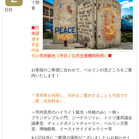
て朝
食
日目
■日
本語
ガイ
ドと
ベル
リン市内観光（半日 / 公共交通機関利用）■
お客様のご希望に合わせて、ベルリンの見どころをご案
内いたします！
＊専用車を利用し、市内をご案内することも可能です
（要：追加料金）。
＜市内見所のハイライト観光（外観のみ）一例＞
ブランデンブルク門、ジーゲスゾイレ、ドイツ連邦議会
議事堂、チェックポイントチャーリー、ベルリン大聖
堂、博物館島、イーストサイドギャラリー等
※上記以外にご希望の場所がございましたらお知らせく