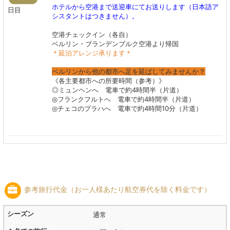
ホテルから空港まで送迎車にてお送りします（日本語ア
日目
シスタントはつきません）。
空港チェックイン（各自）
ベルリン・ブランデンブルク空港より帰国
＊延泊アレンジ承ります＊
ベルリンから他の都市へ足を延ばしてみませんか？
《各主要都市への所要時間（参考）》
◎ミュンヘンへ 電車で約4時間半（片道）
◎フランクフルトへ 電車で約4時間半（片道）
◎チェコのプラハへ 電車で約4時間10分（片道）
参考旅行代金（お一人様あたり航空券代を除く料金です）
通常