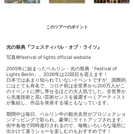
テレビ塔
ベルリンフィ
ワイマールの
ル
たまねぎ祭り
このツアーのポイント
光の祭典『フェスティバル・オブ・ライツ』
写真©festival of lights official website
2005年に始まったベルリン・光の祭典「Festival of
Lights Berlin」。2026年は22回目を迎えます！
日本ではあまり知られていないイベントですが、国際的
にはとても有名で、コロナ前は全世界から200万人がこ
のイベントに押し寄せるほどの大人気でした。全世界か
ら先進技術と高い芸術センスを披露すべくアーティスト
が集結し、作品を発表する場ともなっています。
期間中は毎日、ベルリン中の観光名所がプロジェクショ
ンマッピングで彩られ、豪華にライトアップされます。
街中各地で同時進行されるので、毎晩いろいろな場所に
出かけて違うショーを楽しむのもおすすめです！