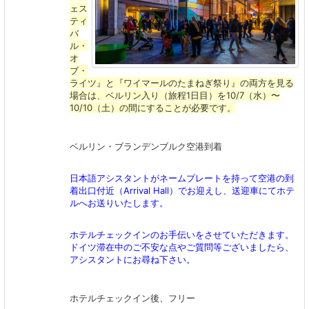
ェス
ティ
バ
ル・
オ
ブ・
ライツ』と『ワイマールのたまねぎ祭り』の両方を見る
場合は、ベルリン入り（旅程1日目）を10/7（水）〜
10/10（土）の間にすることが必要です。
ベルリン・ブランデンブルク空港到着
日本語アシスタントがネームプレートを持って空港の到
着出口付近（Arrival Hall）でお迎えし、送迎車にてホテ
ルへお送りいたします。
ホテルチェックインのお手伝いをさせていただきます。
ドイツ滞在中のご不安な点やご質問等ございましたら、
アシスタントにお尋ね下さい。
ホテルチェックイン後、フリー