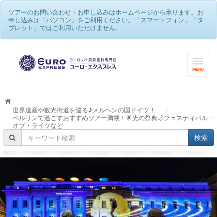
ツアーのお問い合わせ・お申し込みはホームページから承ります。お
申し込みは「パソコン」をご利用ください。「スマートフォン」「タ
ブレット」ではご利用いただけません。
MENU
世界遺産や観光街道を巡る♪メルヘンの国ドイツ！
/
ベルリンで過ごすおすすめツアー満載！🌟光の祭典🌙フェスティバル・
オブ・ライツなど