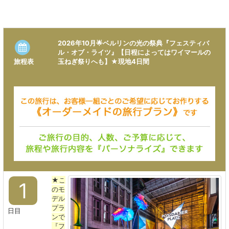
2026年10月🌟ベルリンの光の祭典『フェスティバ
ル・オブ・ライツ』【日程によってはワイマールの
旅程表
玉ねぎ祭りへも】★現地4日間
★こ
1
のモ
デル
プラ
日目
ンで
『フ