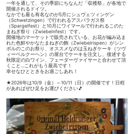
一年を通して、その季節にちなんだ「収穫祭」が各地で
開催されるドイツ。
なかでも最も有名なのが5月にシュヴェツィンゲン
（Schwetzingen）で行われるアスパラガス祭
（Spargelfest）と10月にワイマールで行われるこのた
まねぎ祭り（Zwiebelnfest）です。
開催地のマーケットで販売されている、お花が編み込ま
れた色鮮やかなたまねぎの飾（Zwiebelrispen）がシン
ボルのこのお祭り、オススメなのは玉ねぎケーキ（ツヴ
ィーベルクーヘン）の屋台でケーキを注文し、後述する
秋限定の白ワイン、フェーダーヴァイサーと合わせて頂
くこと...これがもう最高です！
幸せなひとときをお過ごしあれ！
★2026年は10/9（金）～10/11（日）の開催です！日程
があればぜひ足をお運びください🎵