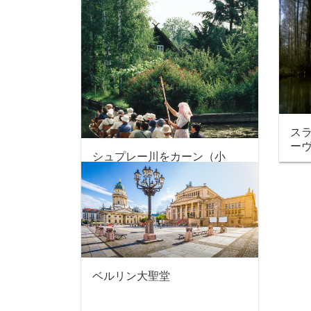
ス
ー
シュプレー川をカーン（小
船）で・・・
ベルリン大聖堂