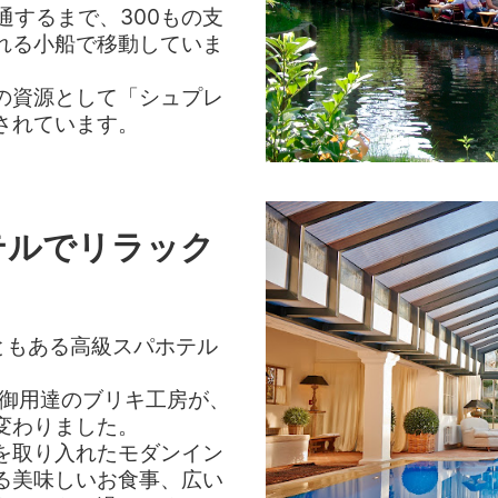
通するまで、300もの支
れる小船で移動していま
の資源として「シュプレ
されています。
テルでリラック
ともある高級スパホテル
王御用達のブリキ工房が、
変わりました。
を取り入れたモダンイン
る美味しいお食事、広い