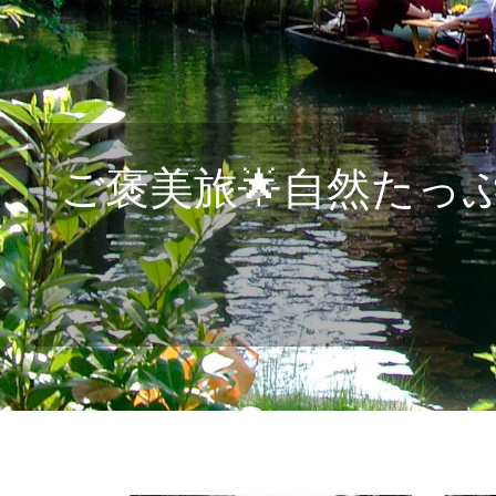
ご褒美旅🌟自然た