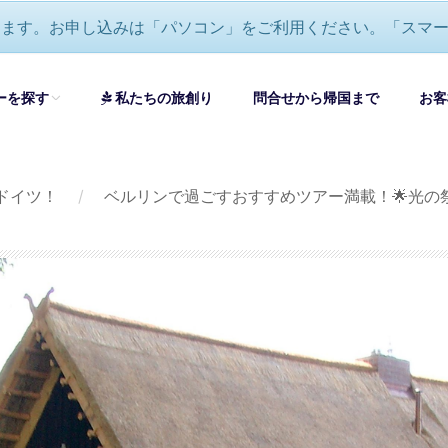
ります。お申し込みは「パソコン」をご利用ください。「スマ
ーを探す
私たちの旅創り
問合せから帰国まで
お客
ドイツ！
/
ベルリンで過ごすおすすめツアー満載！🌟光の
すべてのツアーを見る
ロッパ大周遊・グランドツアー
ロッパ憧れの絶景ツアーおすすめ
オペラ・音楽鑑賞ツアーおすすめ
ワイナリー巡り・美食ツアーおすすめ
ロッパ＆セイシェル周遊ハネムーン(新婚旅行)-エミレーツ航空利用
自分で創る旅
(完全オーダーメイド旅)