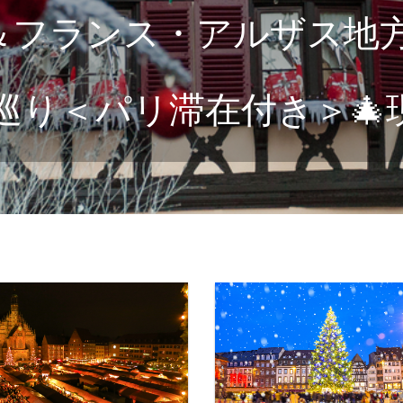
＆フランス・アルザス地
巡り＜パリ滞在付き＞🎄