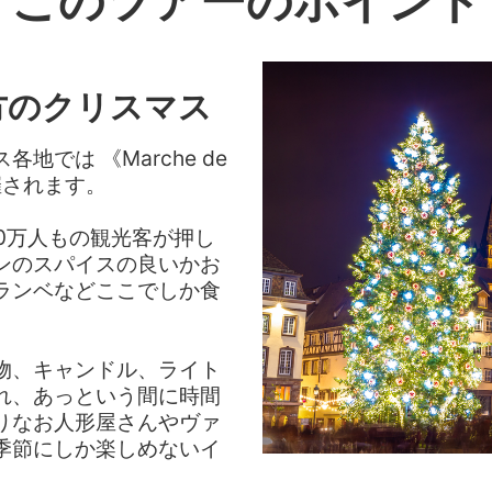
このツアーのポイント
方のクリスマス
では 《Marche de
催されます。
0万人もの観光客が押し
ンのスパイスの良いかお
ランベなどここでしか食
物、キャンドル、ライト
れ、あっという間に時間
りなお人形屋さんやヴァ
季節にしか楽しめないイ