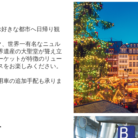
お好きな都市へ日帰り観
ク、世界一有名なニュル
界遺産の大聖堂が聳え立
ーケットが特徴のリュー
スをお楽しみください。
用車の追加手配も承りま
す