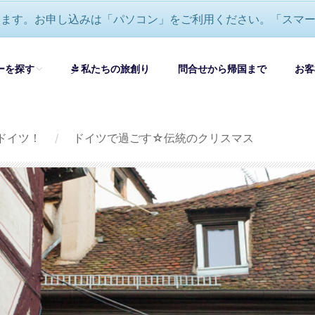
ります。お申し込みは「パソコン」をご利用ください。「スマ
ーを探す
私たちの旅創り
問合せから帰国まで
お客
ドイツ！
/
ドイツで過ごす☆伝統のクリスマス
すべてのツアーを見る
ロッパ大周遊・グランドツアー
ロッパ憧れの絶景ツアーおすすめ
オペラ・音楽鑑賞ツアーおすすめ
ワイナリー巡り・美食ツアーおすすめ
ロッパ＆セイシェル周遊ハネムーン(新婚旅行)-エミレーツ航空利用
自分で創る旅
(完全オーダーメイド旅)