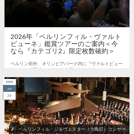
2026年「ベルリンフィル・ヴァルト
ビューネ」鑑賞ツアーのご案内＜今
なら『カテゴリ2』限定枚数確約＞
ベルリン郊外、オリンピアパーク内に『ヴァルトビュー
ネ』という野外コンサート会場があります。
「Wald（ヴァルト＝森）＋Bühne（ビューネ=舞台）」
という名前の通り、森に囲まれた自然あふれるコンサー
2025
ト会...
Jun
24
♪ ベルリンフィル・ジルヴェスター（大晦日）コンサー