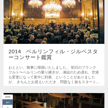
2014 ベルリンフィル・ジルベスタ
ーコンサート鑑賞
おととい、無事に帰国いたしました。 初日のフランク
フルト〜ベルリンの乗り継ぎが、凍結のため遅れ、空港
も変更になって夜中に到着、ということがありました
が、 きちんとお迎えいただき、問題なく旅をスタート...
2014
Jan
9