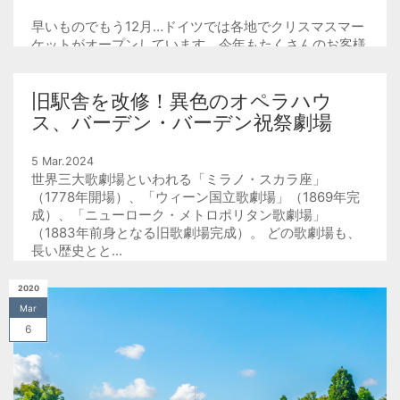
早いものでもう12月…ドイツでは各地でクリスマスマー
ケットがオープンしています。今年もたくさんのお客様
がクリスマスマーケット巡りにご出発されています。
雪のノイシュヴァンシ...
旧駅舎を改修！異色のオペラハウ
ス、バーデン・バーデン祝祭劇場
5 Mar.2024
世界三大歌劇場といわれる「ミラノ・スカラ座」
（1778年開場）、「ウィーン国立歌劇場」（1869年完
成）、「ニューローク・メトロポリタン歌劇場」
（1883年前身となる旧歌劇場完成）。 どの歌劇場も、
長い歴史とと...
2020
Mar
6