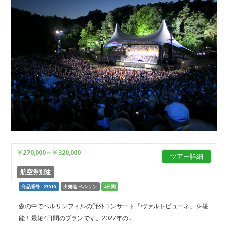
￥270,000
～
￥320,000
ツアー詳細
航空券別途
商品番号 : 23910
出発地:ベルリン
4日間
森の中でベルリンフィルの野外コンサート「ヴァルトビューネ」を堪
能！最短4日間のプランです。2027年の...