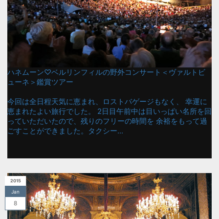
ハネムーン♡ベルリンフィルの野外コンサート＜ヴァルトビ
ューネ＞鑑賞ツアー
今回は全日程天気に恵まれ、ロストバゲージもなく、 幸運に
恵まれたよい旅行でした。 2日目午前中は目いっぱい名所を回
っていただいたので、残りのフリーの時間を 余裕をもって過
ごすことができました。タクシー...
2015
Jan
8