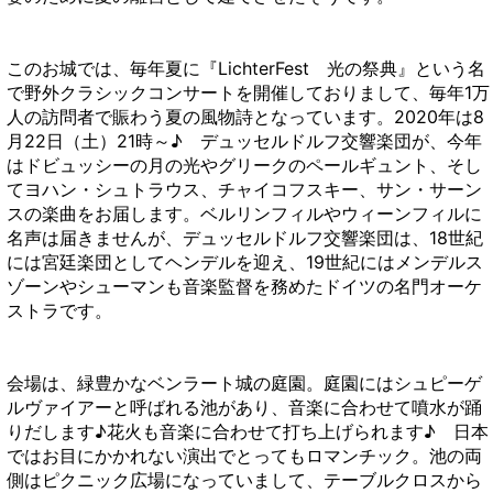
このお城では、毎年夏に『LichterFest 光の祭典』という名
で野外クラシックコンサートを開催しておりまして、毎年1万
人の訪問者で賑わう夏の風物詩となっています。2020年は8
月22日（土）21時～♪
デュッセルドルフ交響楽団が、今年
は
ドビュッシーの月の光やグリークのペールギュント、そし
てヨハン・シュトラウス、チャイコフスキー、サン・サーン
スの楽曲をお届します。ベルリンフィルやウィーンフィルに
名声は届きませんが、
デュッセルドルフ交響楽団は、18世紀
には宮廷楽団としてヘンデルを迎え、19世紀にはメンデルス
ゾーンやシューマンも音楽監督を務めたドイツの名門オーケ
ストラです。
会場は、緑豊かなベンラート城の庭園。庭園にはシュピーゲ
ルヴァイアーと呼ばれる池があり、音楽に合わせて噴水が踊
りだします♪花火も音楽に合わせて打ち上げられます♪ 日本
ではお目にかかれない演出でとってもロマンチック。池の両
側はピクニック広場になっていまして、テーブルクロスから