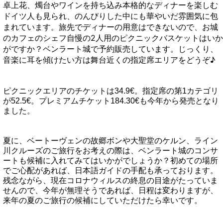
卓上花、燭台やワインを持ち込み本格的なディナーを楽しむ
ドイツ人も見られ、のんびりした中にも華やいだ雰囲気に包
まれています。旅先でディナーの用意はできないので、お城
のカフェのシェフ自慢の2人用のピクニックバスケットはいか
がですか？ベンラート城で予約販売しています。じっくり、
音楽に耳を傾けたい方は舞台近くの指定席エリアをどうぞ♪
ピクニックエリアのチケットは34.9€。指定席の第1カテゴリ
が52.5€。プレミアムチケット184.30€も今年から発売となり
ました。
夏に、ベートーヴェンの故郷ボンや大聖堂のケルン、ライン
川クルーズのご旅行をお考えの際は、ベンラート城のコンサ
ートも候補に入れてみてはいかがでしょうか？初めての場所
でご心配があれば、日本語ガイドの手配も承っております。
残念ながら、現在コロナウィルスの終息の目途がたっていま
せんので、今年が無理そうであれば、日程は変わりますが、
来年の夏のご旅行の候補にしていただけたら幸いです。