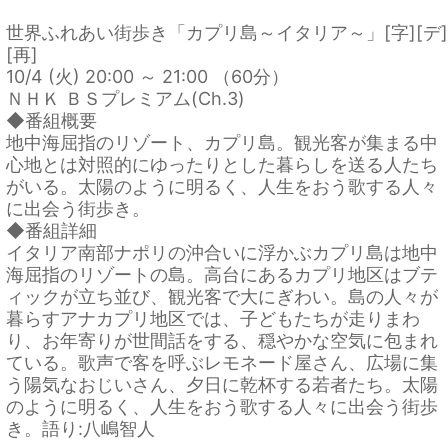
世界ふれあい街歩き「カプリ島～イタリア～」[字][デ]
[再]
10/4 (火) 20:00 ～ 21:00 （60分）
ＮＨＫ ＢＳプレミアム(Ch.3)
◆番組概要
地中海屈指のリゾート、カプリ島。観光客が集まる中
心地とは対照的にゆったりとした暮らしを送る人たち
がいる。太陽のように明るく、人生をおう歌する人々
に出会う街歩き。
◆番組詳細
イタリア南部ナポリの沖合いに浮かぶカプリ島は地中
海屈指のリゾートの島。高台にあるカプリ地区はブテ
ィックが立ち並び、観光客で大にぎわい。島の人々が
暮らすアナカプリ地区では、子どもたちが走りまわ
り、お年寄りが世間話をする、穏やかな空気に包まれ
ている。歌声で客を呼ぶレモネード屋さん、広場に集
う陽気なおじいさん、夕日に乾杯する若者たち。太陽
のように明るく、人生をおう歌する人々に出会う街歩
き。語り:八嶋智人