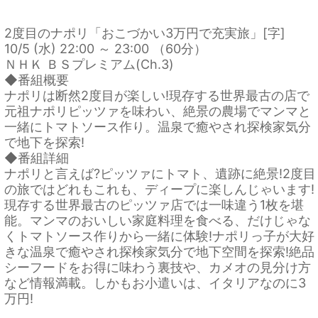
2度目のナポリ「おこづかい3万円で充実旅」[字]
10/5 (水) 22:00 ～ 23:00 （60分）
ＮＨＫ ＢＳプレミアム(Ch.3)
◆番組概要
ナポリは断然2度目が楽しい!現存する世界最古の店で
元祖ナポリピッツァを味わい、絶景の農場でマンマと
一緒にトマトソース作り。温泉で癒やされ探検家気分
で地下を探索!
◆番組詳細
ナポリと言えば?ピッツァにトマト、遺跡に絶景!2度目
の旅ではどれもこれも、ディープに楽しんじゃいます!
現存する世界最古のピッツァ店では一味違う1枚を堪
能。マンマのおいしい家庭料理を食べる、だけじゃな
くトマトソース作りから一緒に体験!ナポリっ子が大好
きな温泉で癒やされ探検家気分で地下空間を探索!絶品
シーフードをお得に味わう裏技や、カメオの見分け方
など情報満載。しかもお小遣いは、イタリアなのに3
万円!