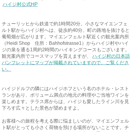
ハイジ村公式HP
チューリッヒから鉄道で約1時間20分。小さなマイエンフェ
ルト駅からハイジ村へは、徒歩約40分。町の路地を抜けると
葡萄畑が広がります。
マイエンフェルト駅近くの観光案内所
（Heidi Shop 住所：Bahhofstrasse1）からハイジ村やハイ
ジの泉を通る1周約2時間のハイキングコースもございます。
観光案内所でコースマップを貰えますが、
ハイジ村の日本語
パンフレットにマップが掲載されていますので、ご覧くださ
い。
ハイジドルフの隣にはハイジホフという名のホテル・レスト
ランがあり、ボリューム満点の地元の料理やご当地ワインを
楽しめます。テラス席からは、ハイジも愛したライン川を見
下ろす広々とした景色が望めますよ。
お客様への旅程を考える際に悩ましいのが、マイエンフェル
ト駅がとっても小さく荷物を預ける場所がないことです。チ