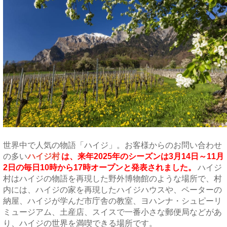
世界中で人気の物語「ハイジ」。お客様からのお問い合わせ
の多い
ハイジ村
は、来年2025年のシーズンは3月14日～11月
2日の毎日10時から17時オープンと発表されました。
ハイジ
村はハイジの物語を再現した野外博物館のような場所で、
村
内には
、ハイジの家を再現したハイジハウスや、ペーターの
納屋、ハイジが学んだ市庁舎の教室、ヨハンナ・シュピーリ
ミュージアム、土産店、スイスで一番小さな郵便局などがあ
り、ハイジの世界を満喫できる場所です。