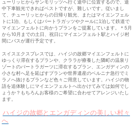
ューリッヒからサンモリッツへ行く途中に位置するので、途
中下車観光できればベストですが、難しいです。従いまし
て、チューリッヒからの日帰り観光、またはマイエンフェル
トに1泊、もしくはバートラガッツやクールに1泊して鉄道で
5月
マイエンフェルトに向かうプランをご提案しています。＊
から10月までの土日、祝日にマイエンフェルト駅とハイジ村
間にバスが運行予定です。
スイスエクスプレスでは、ハイジの故郷マイエンフェルトに
ゆっくり滞在するプランや、クララが療養した隣町の温泉リ
ゾートのバートラガーツに滞在するプラン、エンガディンの
小さな村へ足を延ばすプランや世界遺産のベルニナ急行でミ
ラノへ抜けるプランなど色々ご用意しています。ハイジの物
如何でし
語を追体験しにマイエンフェルトへ出かけてみては
ょうか？もちろんお客様のご希望に合わせてアレンジいたし
ます。
ハイジの故郷とエンガディンの美しい村々
へ