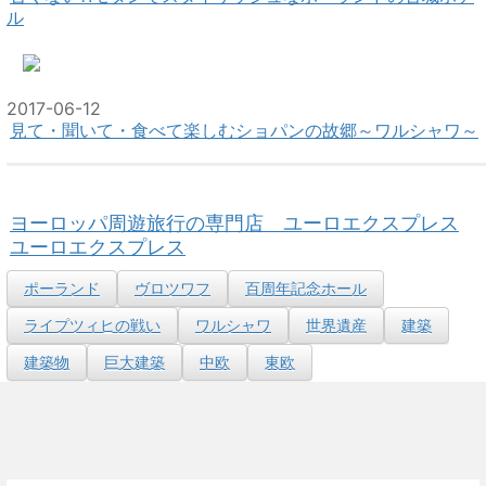
ル
2017-06-12
見て・聞いて・食べて楽しむショパンの故郷～ワルシャワ～
ヨーロッパ周遊旅行の専門店 ユーロエクスプレス
ユーロエクスプレス
ポーランド
ヴロツワフ
百周年記念ホール
ライプツィヒの戦い
ワルシャワ
世界遺産
建築
建築物
巨大建築
中欧
東欧